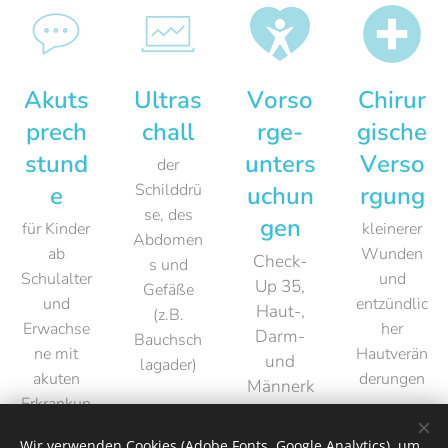
Akuts
Ultras
Vorso
Chirur
prech
chall
rge-
gische
stund
unters
Verso
der
Schilddrü
e
uchun
rgung
se, des
gen
für Kinder
kleinerer
Abdomen
ab
Wunden
Check-
s und
Schulalter
und
Up 35,
Gefäße
und
entzündlic
Haut-,
(z.B.
Erwachse
her
Darm-
Bauchsch
ne mit
Hautverän
und
lagader)
akuten
derungen
Männerk
Erkrankun
rebsvors
gen
orge
Wir verwenden Cookies (Adobe Fonts, Google Analytics), um