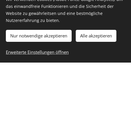
das einwandfreie Funktionieren und die Sicherheit der
Website zu gewährleitsen und eine bestmögliche
Nutzererfahrung zu bieten.
Nur notwendige akzeptieren
Alle akzeptieren
Labor
Appar
Taugli
Impfu
unters
ative
chkeit
ngen
Erweiterte Einstellungen öffnen
uchun
Diagn
s-
alle
gesetzlich
g
ostik
unters
empfohle
uchun
iR der
Ruhe-
nen
DMP-
EKG,
gen
Impfunge
Program
Lungenfu
n,
für LKW-
me, nach
nktionsm
Corona-
und
medizinis
essung,
Schutzim
Boots-
cher
24h-
pfungen
Führersch
Indikation
Blutdruck
(mit
ein,
und als
messung
Termin)